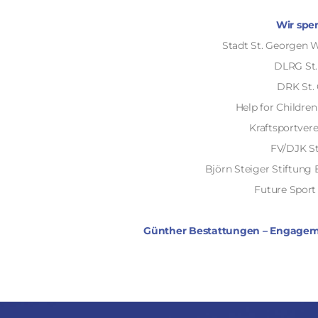
Wir spe
Stadt St. Georgen
DLRG St.
DRK St.
Help for Childre
Kraftsportvere
FV/DJK St
Björn Steiger Stiftung
Future Sport 
Günther Bestattungen – Engagemen